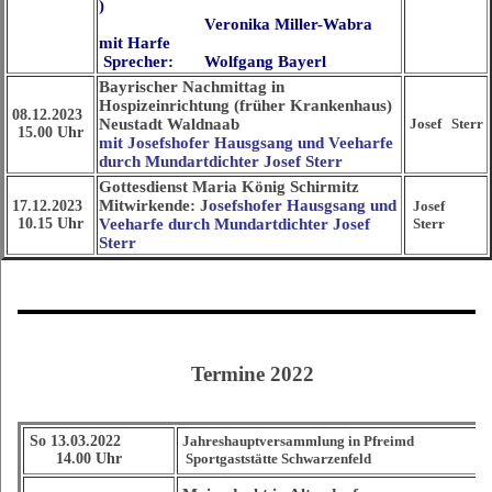
)
Veronika Miller-Wabra
mit Harfe
Sprecher: Wolfgang Bayerl
Bayrischer Nachmittag in
Hospizeinrichtung (früher Krankenhaus)
08.12.2023
Neustadt Waldnaab
Josef Sterr
15.00 Uhr
mit Josefshofer Hausgsang und Veeharfe
durch Mundartdichter Josef Sterr
Gottesdienst Maria König Schirmitz
Mitwirkende: J
osefshofer Hausgsang und
17.12.2023
Josef
10.15 Uhr
Veeharfe durch Mundartdichter Josef
Sterr
Sterr
Termine 2022
So 13.03.2022
Jahreshauptversammlung in Pfreimd
14.00 Uhr
Sportgaststätte Schwarzenfeld