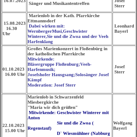
16.07.2023
Josef
Sänger und Musikantentreffen
Sterr
Marienlob in der Kath. Pfarrkirche
Ettmannsdorf
15.08.2023
Dabei wirken mit:
Leonhard
16.30
WernbergerMusi,Geschwister
Bayerl
Uhr
Winterer,Sie und die Zwoa und der Veeh
Harfenklang
Großes Marienkonzert in Floßenbürg in
der katholischen Pfarrkirche
Mitwirkende:
Bläsergruppe Floßenburg;Veeh-
Josef
01.10.2023
Harfenmusik;
Sterr
16.00 Uhr
Josefshofer Hausgsang;Solosänger Josef
Kämpf
Moderation: Josef Sterr
Marienlob in Schwarzenfeld
Miesbergkirche
"Maria wir dich grüßen"
Mitwirkende: Geschwister Winterer mit
Anton
Sie und die Zwoa (
Wolfgang
22.10.2023
Regenstauf)
Bayerl
15.00 Uhr
D` Wiesmühlner (Nabburg