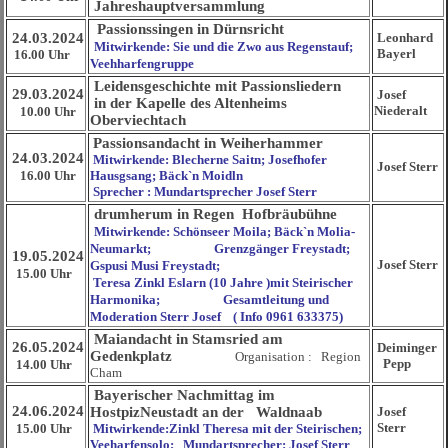
Jahreshauptversammlung
Passionssingen in Dürnsricht
24.03.2024
Leonhard
Mitwirkende: Sie und die Zwo aus Regenstauf;
Bayerl
16.00 Uhr
Veehharfengruppe
Leidensgeschichte mit Passionsliedern
29.03.2024
Josef
in der Kapelle des Altenheims
Niederalt
10.00 Uhr
Oberviechtach
Passionsandacht in Weiherhammer
24.03.2024
Mitwirkende: Blecherne Saitn; Josefhofer
Josef Sterr
16.00 Uhr
Hausgsang; Bäck`n Moidln
Sprecher : Mundartsprecher Josef Sterr
drumherum in Regen Hofbräubühne
Mitwirkende: Schönseer Moila; Bäck`n Molia-
Neumarkt; Grenzgänger Freystadt;
19.05.2024
Josef Sterr
Gspusi Musi Freystadt;
15.00 Uhr
Teresa Zinkl Eslarn (10 Jahre )mit Steirischer
Harmonika; Gesamtleitung und
Moderation Sterr Josef ( Info 0961 633375)
Maiandacht in Stamsried am
26.05.2024
Deiminger
Gedenkplatz
Organisation : Region
Pepp
14.00 Uhr
Cham
Bayerischer Nachmittag im
24.06.2024
HostpizNeustadt an der Waldnaab
Josef
Sterr
15.00 Uhr
Mitwirkende:Zinkl Theresa mit der Steirischen;
Veeharfensolo; Mundartsprecher: Josef Sterr