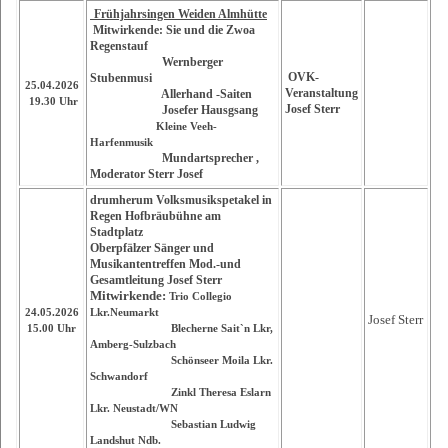
Frühjahrsingen Weiden Almhütte
Mitwirkende: Sie und die Zwoa
Regenstauf
Wernberger
OVK-
Stubenmusi
25.04.2026
Veranstaltung
Allerhand -Saiten
19.30 Uhr
Josef Sterr
Josefer Hausgsang
Kleine Veeh-
Harfenmusik
Mundartsprecher ,
Moderator Sterr Josef
drumherum Volksmusikspetakel in
Regen Hofbräubühne am
Stadtplatz
Oberpfälzer Sänger und
Musikantentreffen Mod.-und
Gesamtleitung Josef Sterr
Mitwirkende:
Trio Collegio
24.05.2026
Lkr.Neumarkt
Josef Sterr
15.00 Uhr
Blecherne Sait`n Lkr,
Amberg-Sulzbach
Schönseer Moila Lkr.
Schwandorf
Zinkl Theresa Eslarn
Lkr. Neustadt/WN
Sebastian Ludwig
Landshut Ndb.