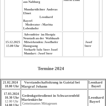
aus Nabburg
Mundartdichter Andreas
Ebnet
Leonhard
Bayerl
Moderator : Maritta
Lobenhofer
Adventfeier
im Hostpiz
Neustadt an der Waldnaab
15.12.2025
Mitwirkenden: Josefhofer
Josef
15.00 Uhr
Hausgsang
Sterr
Veeharfe Solo Sterr Josef
Mundart : Josef Sterr
Termine 2024
Vorstandschaftsitzung in Gaistal bei
21.02.2024
Leonhard
18.00 Uhr
Margraf Johann
Bayerl
17.03.2024
Gedenkgottesdienst in Schwarzenfeld
Leonhard
10.30 Uhr
Marienkirche
12.00 Uhr
Bayerl
Gemeinsames Mittagessen
14.00 Uhr