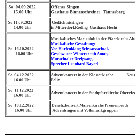
So 04.09.2022
Offenes Singen
15.00 Uhr
Gasthaus Binnenschreiner Tännesberg
So 11.09.2022
Gedächtnissingen
14.00 Uhr
in Mitterdorf,Roding Gasthaus Hecht
Musikalisches Marienlob in der Pfarrkirche Alten
Musikalische Gestaltung:
So
16.10.2022
Vee-Harfenklang Schwarzachtal,
16.00 Uhr
Geschwister Winterer mit Anton,
Murachtaler Dreigsang,
Sprecher Leonhard Bayerl
So
04.12.2022
Adventkonzert in der Klosterkirche Neustadt
16.00 Uhr
Felix
So
11.12.2022
Adventkonzert in der Stadtpfarrkirche Oberviech
16.00 Uhr
So
18.12.2022
Benefizkonzert Marienkirche Premenreuth
16.00 Uhr
Adventsingen mit Volkmusikgruppen