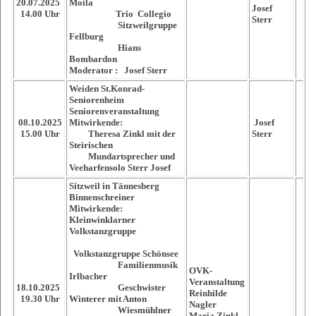
20.07.2025
Moila
Josef
14.00 Uhr
Trio Collegio
Sterr
Sitzweilgruppe
Fellburg
Hians
Bombardon
Moderator : Josef Sterr
Weiden St.Konrad-
Seniorenheim
Seniorenveranstaltung
08.10.2025
Mitwirkende:
Josef
15.00 Uhr
Theresa Zinkl mit der
Sterr
Steirischen
Mundartsprecher und
Veeharfensolo Sterr Josef
Sitzweil in Tännesberg
Binnenschreiner
Mitwirkende:
Kleinwinklarner
Volkstanzgruppe
Volkstanzgruppe Schönsee
Familienmusik
OVK-
Irlbacher
Veranstaltung
18.10.2025
Geschwister
Reinhilde
19.30 Uhr
Winterer mit Anton
Nagler
Wiesmühlner
Maria Zinkl