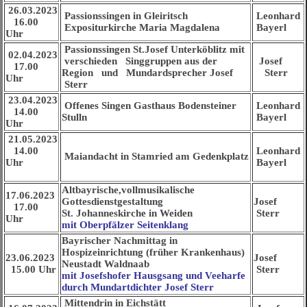
26.03.2023
Passionssingen in Gleiritsch
Leonhard
16.00
Expositurkirche Maria Magdalena
Bayerl
Uhr
Passionssingen St.Josef Unterköblitz mit
02.04.2023
verschieden Singgruppen aus der
Josef
17.00
Region und Mundardsprecher Josef
Sterr
Uhr
Sterr
23.04.2023
Offenes Singen Gasthaus Bodensteiner
Leonhard
14.00
Stulln
Bayerl
Uhr
21.05.2023
14.00
Leonhard
Maiandacht in Stamried am Gedenkplatz
Uhr
Bayerl
Altbayrische,vollmusikalische
17.06.2023
Gottesdienstgestaltung
Josef
17.00
St. Johanneskirche in Weiden
Sterr
Uhr
mit Oberpfälzer Seitenklang
Bayrischer Nachmittag in
Hospizeinrichtung (früher Krankenhaus)
23.06.2023
Josef
Neustadt Waldnaab
15.00 Uhr
Sterr
mit Josefshofer Hausgsang und Veeharfe
durch Mundartdichter Josef Sterr
Mittendrin in Eichstätt