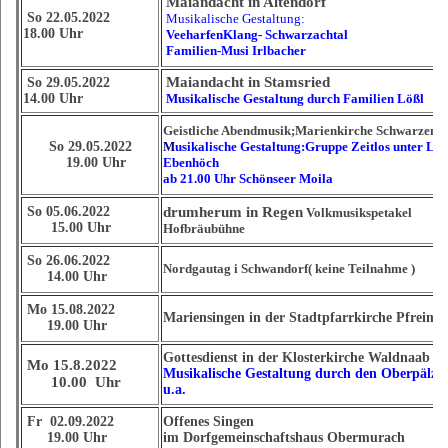
Maiandacht in Altendorf
So 22.05.2022
Musikalische Gestaltung:
18.00 Uhr
VeeharfenKlang- Schwarzachtal
Familien-Musi Irlbacher
Maiandacht in Stamsried
So 29.05.2022
14.00 Uhr
Musikalische Gestaltung durch Familien Lößl
Geistliche Abendmusik;Marienkirche Schwarzenfe
So 29.05.2022
M
usikalische Gestaltung:Gruppe Zeitlos unter Le
19.00 Uhr
Ebenhöch
ab 21.00 Uhr Schönseer Moila
So 05.06.2022
drumherum in Regen
Volkmusikspetakel
15.00 Uhr
Hofbräubühne
So 26.06.2022
Nordgautag i Schwandorf( keine Teilnahme )
14.00 Uhr
Mo 15.08.2022
Mariensingen in der Stadtpfarrkirche Pfreimd
19.00 Uhr
Gottesdienst in der Klosterkirche Waldnaab St.
Mo 15.8.2022
Musikalische Gestaltung durch den Oberpälzer
10.00 Uhr
u.a.
Fr 02.09.2022
Offenes Singen
19.00 Uhr
im Dorfgemeinschaftshaus Obermurach