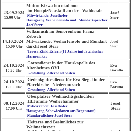
Motto: Kirwa lou niad nou
im HostpizNeustadt an der Waldnaab
23.09.2024
Josef
Mitwirkende: Josefhofer
15.00 Uhr
Sterr
Hausgsang;Veeharfensolo und Mundartsprecher
Joef Sterr
Volksmusik im Seniorenheim Franz
Zebisch
14.10.2024
Mitwirkende: Veeharfensolo und Mundart
Josef
durchJosef Sterr
Sterr
15.00
Uhr
Teresa Zinkl Eslarn (11 Jahre )mit Steirischer
Harmonika;
G
ottesdienst in der Hauskapelle des
24.10.2024
Eva
Altenheimes OVI
Borutta
15.30 Uhr
Gestaltung: Allerhand Saiten
Gedenkgottesdienst für Eva Siegel in der
24.10.2024
Eva
Pfarrkirche Niedermurach
Borutta
19.00 Uhr
Gestaltung: Allerhand Saiten
Oberpfälzer Weihnachtsgschichten
Hl.Familie Weiherhammer
08.12.2024
Josef
Mitwirkende: Josefhofer
Sterr
17.00 Uhr
Hausgsang;Schowiedaneu aus Regenstauf;
Mundartdichter Josef Sterr
Heiteres und Besinnliches zur
Weihnachtszeit