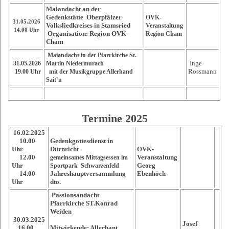
Maiandacht an der
Gedenkstätte Oberpfälzer
OVK-
31.05.2026
Volksliedkreises in Stamsried
Veranstaltung
14.00 Uhr
Organisation: Region OVK-
Region Cham
Cham
Maiandacht in der Pfarrkirche St.
Inge
31.05.2026
Martin Niedermurach
Rossmann
19.00 Uhr
mit der Musikgruppe Allerhand
Sait`n
Termine 2025
16.02.2025
10.00
Gedenkgottesdienst in
Uhr
Dürnricht
OVK-
12.00
Veranstaltung
gemeinsames Mittagsessen im
Uhr
Georg
Sportpark Schwarzenfeld
14.00
Jahreshauptversammlung
Ebenhöch
Uhr
dto.
Passionsandacht
Pfarrkirche ST.Konrad
Weiden
30.03.2025
Josef
16.00
Mitwirkende: Allerhant