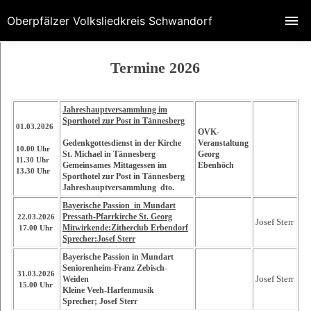
Oberpfälzer Volksliedkreis Schwandorf
Termine 2026
Jahreshauptversammlung im
Sporthotel zur Post in Tännesberg
01.03.2026
OVK-
Gedenkgottesdienst in der Kirche
Veranstaltung
10.00 Uhr
St. Michael in Tännesberg
Georg
11.30 Uhr
Gemeinsames Mittagessen im
Ebenhöch
13.30 Uhr
Sporthotel zur Post in Tännesberg
Jahreshauptversammlung dto.
Bayerische Passion in Mundart
Pressath-Pfarrkirche St. Georg
22.03.2026
Josef Sterr
Mitwirkende:Zitherclub Erbendorf
17.00 Uhr
Sprecher:Josef Sterr
Bayerische Passion in Mundart
Seniorenheim-Franz Zebisch-
31.03.2026
Josef Sterr
Weiden
15.00 Uhr
Kleine Veeh-Harfenmusik
Sprecher; Josef Sterr