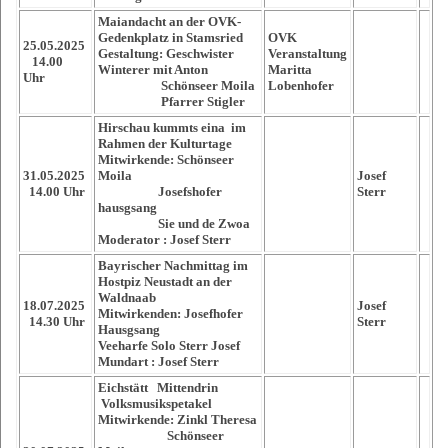
Maiandacht an der OVK-
Gedenkplatz in Stamsried
OVK
25.05.2025
Gestaltung: Geschwister
Veranstaltung
14.00
Winterer mit Anton
Maritta
Uhr
Schönseer Moila
Lobenhofer
Pfarrer Stigler
Hirschau kummts eina im
Rahmen der Kulturtage
Mitwirkende: Schönseer
31.05.2025
Moila
Josef
14.00 Uhr
Josefshofer
Sterr
hausgsang
Sie und de Zwoa
Moderator : Josef Sterr
Bayrischer Nachmittag im
Hostpiz Neustadt an der
Waldnaab
18.07.2025
Josef
Mitwirkenden: Josefhofer
14.30 Uhr
Sterr
Hausgsang
Veeharfe Solo Sterr Josef
Mundart : Josef Sterr
Eichstätt Mittendrin
Volksmusikspetakel
Mitwirkende: Zinkl Theresa
Schönseer