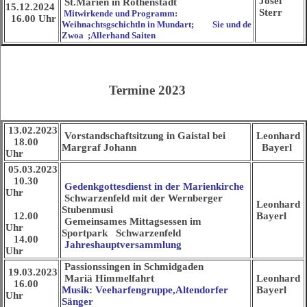
Josef
St.Marien in Rothenstadt
15.12.2024
Sterr
Mitwirkende und Programm:
16.00 Uhr
Weihnachtsgschichtln in Mundart; Sie und de
Zwoa ;Allerhand Saiten
Termine 2023
13.02.2023
Vorstandschaftsitzung in Gaistal bei
Leonhard
18.00
Margraf Johann
Bayerl
Uhr
05.03.2023
10.30
Gedenkgottesdienst in der Marienkirche
Uhr
Schwarzenfeld mit der Wernberger
Leonhard
Stubenmusi
12.00
Bayerl
Gemeinsames Mittagsessen im
Uhr
Sportpark
Schwarzenfeld
14.00
Jahreshauptversammlung
Uhr
Passionssingen in Schmidgaden
19.03.2023
Mariä Himmelfahrt
Leonhard
16.00
Musik: Veeharfengruppe,Altendorfer
Bayerl
Uhr
Sänger