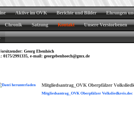
ine
Aktive im OVK
Berichte und Bilder
Ehrungen un
Chronik
Satzung
Kontakt
Unsere Verstorbenen
g
 Vorsitzender: Georg Ebenhöch
.: 0175/2991335, e-mail: georgebenhoech@gmx.de
Mitgliedsantrag_OVK Oberpfälzer Volksliedk
Mitgliedsantrag_OVK Oberpfälzer Volksliedkreis.doc 