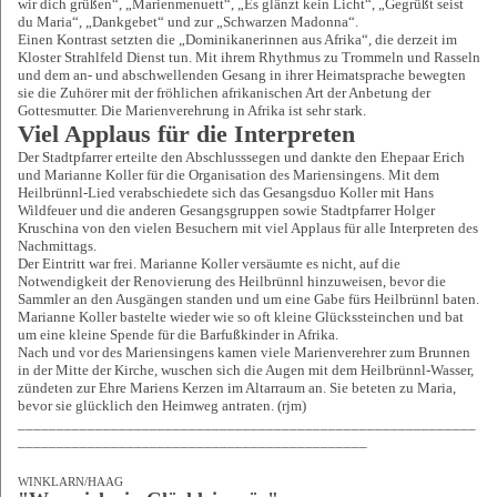
wir dich grüßen“, „Marienmenuett“, „Es glänzt kein Licht“, „Gegrüßt seist
du Maria“, „Dankgebet“ und zur „Schwarzen Madonna“.
Einen Kontrast setzten die „Dominikanerinnen aus Afrika“, die derzeit im
Kloster Strahlfeld Dienst tun. Mit ihrem Rhythmus zu Trommeln und Rasseln
und dem an- und abschwellenden Gesang in ihrer Heimatsprache bewegten
sie die Zuhörer mit der fröhlichen afrikanischen Art der Anbetung der
Gottesmutter. Die Marienverehrung in Afrika ist sehr stark.
Viel Applaus für die Interpreten
Der Stadtpfarrer erteilte den Abschlusssegen und dankte den Ehepaar Erich
und Marianne Koller für die Organisation des Mariensingens. Mit dem
Heilbrünnl-Lied verabschiedete sich das Gesangsduo Koller mit Hans
Wildfeuer und die anderen Gesangsgruppen sowie Stadtpfarrer Holger
Kruschina von den vielen Besuchern mit viel Applaus für alle Interpreten des
Nachmittags.
Der Eintritt war frei. Marianne Koller versäumte es nicht, auf die
Notwendigkeit der Renovierung des Heilbrünnl hinzuweisen, bevor die
Sammler an den Ausgängen standen und um eine Gabe fürs Heilbrünnl baten.
Marianne Koller bastelte wieder wie so oft kleine Glückssteinchen und bat
um eine kleine Spende für die Barfußkinder in Afrika.
Nach und vor des Mariensingens kamen viele Marienverehrer zum Brunnen
in der Mitte der Kirche, wuschen sich die Augen mit dem Heilbrünnl-Wasser,
zündeten zur Ehre Mariens Kerzen im Altarraum an. Sie beteten zu Maria,
bevor sie glücklich den Heimweg antraten. (rjm)
___________________________________________________________
_____________________________________________
WINKLARN/HAAG