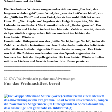
Schmidbauer auf der Flöte.
Die Geschwister Winterer sangen und erzählten vom „Bacherl, das
langsam schlafen geht“, vom Wind, der „von der Leit’n her blost“, von
der „Stille im Wald“ und vom Enkel, der sich so wohl fühlt bei seiner
Oma. Mit „Wer klopfet an“ begaben sich Helga Kasparides, Marita
Lobenhofer und Robert Merkl musikalisch auf „Herbergssuche“. Das
Schmunzeln und Lächeln in den Gesichtern der Zuhörer verriet, dass sie
sich persönlich angesprochen fühlten von den Geschichten der
Geschwister Winterer.
Emotionaler Höhepunkt war das „Stille Nacht, heilige Nacht“, in das die
Zuhörer schließlich einstimmten. Josef Lobenhofer hatte das beliebteste
aller Weihnachtslieder eigens für Blasorchester arrangiert. Der Eintritt
war frei. Die Zuhörer wurden aber um eine Spende zugunsten der
Nachwuchsarbeit der Kapelle gebeten. Die Geschwister Winterer ließen
mit ihren Liedern und Geschichten das Jahr Revue passieren.
___________________________________________________________
______________________________________
30. OWV-Waldweihnacht punktet mit Adventssingen
Für das Weihnachtfest bereit
Die Gruppe "Allerhand Saiten" (vorne) eröffneten mit einem Menuett das