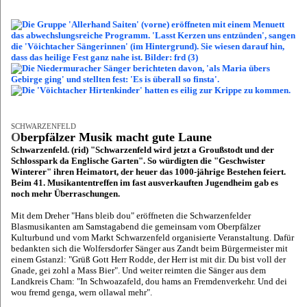
SCHWARZENFELD
O
berpfälzer Musik macht gute Laune
Schwarzenfeld. (rid) "Schwarzenfeld wird jetzt a Groußstodt und der
Schlosspark da Englische Garten". So würdigten die "Geschwister
Winterer" ihren Heimatort, der heuer das 1000-jährige Bestehen feiert.
Beim 41. Musikantentreffen im fast ausverkauften Jugendheim gab es
noch mehr Überraschungen.
Mit dem Dreher "Hans bleib dou" eröffneten die Schwarzenfelder
Blasmusikanten am Samstagabend die gemeinsam vom Oberpfälzer
Kulturbund und vom Markt Schwarzenfeld organisierte Veranstaltung. Dafür
bedankten sich die Wolfersdorfer Sänger aus Zandt beim Bürgermeister mit
einem Gstanzl: "Grüß Gott Herr Rodde, der Herr ist mit dir. Du bist voll der
Gnade, gei zohl a Mass Bier". Und weiter reimten die Sänger aus dem
Landkreis Cham: "In Schwoazafeld, dou hams an Fremdenverkehr. Und dei
wou fremd genga, wern ollawal mehr".