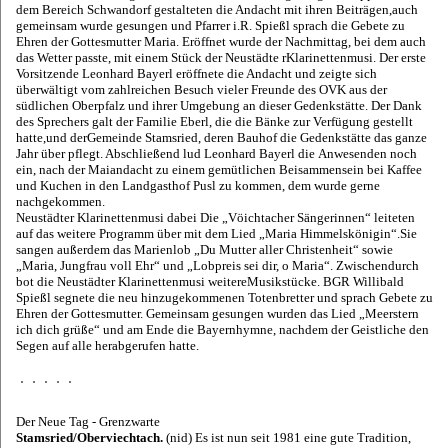
dem Bereich Schwandorf gestalteten die Andacht mit ihren Beiträgen,auch
gemeinsam wurde gesungen und Pfarrer i.R. Spießl sprach die Gebete zu
Ehren der Gottesmutter Maria. Eröffnet wurde der Nachmittag, bei dem auch
das Wetter passte, mit einem Stück der Neustädte rKlarinettenmusi. Der erste
Vorsitzende Leonhard Bayerl eröffnete die Andacht und zeigte sich
überwältigt vom zahlreichen Besuch vieler Freunde des OVK aus der
südlichen Oberpfalz und ihrer Umgebung an dieser Gedenkstätte. Der Dank
des Sprechers galt der Familie Eberl, die die Bänke zur Verfügung gestellt
hatte,und derGemeinde Stamsried, deren Bauhof die Gedenkstätte das ganze
Jahr über pflegt. Abschließend lud Leonhard Bayerl die Anwesenden noch
ein, nach der Maiandacht zu einem gemütlichen Beisammensein bei Kaffee
und Kuchen in den Landgasthof Pusl zu kommen, dem wurde gerne
nachgekommen.
Neustädter Klarinettenmusi dabei Die „Vöichtacher Sängerinnen“ leiteten
auf das weitere Programm über mit dem Lied „Maria Himmelskönigin“.Sie
sangen außerdem das Marienlob „Du Mutter aller Christenheit“ sowie
„Maria, Jungfrau voll Ehr“ und „Lobpreis sei dir, o Maria“. Zwischendurch
bot die Neustädter Klarinettenmusi weitereMusikstücke. BGR Willibald
Spießl segnete die neu hinzugekommenen Totenbretter und sprach Gebete zu
Ehren der Gottesmutter. Gemeinsam gesungen wurden das Lied „Meerstern
ich dich grüße“ und am Ende die Bayernhymne, nachdem der Geistliche den
Segen auf alle herabgerufen hatte.
Der Neue Tag - Grenzwarte
Stamsried/Oberviechtach.
(nid) Es ist nun seit 1981 eine gute Tradition,