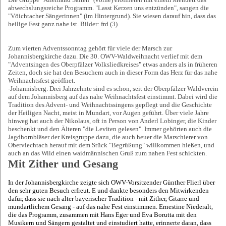
abwechslungsreiche Programm. "Lasst Kerzen uns entzünden", sangen die
"Vöichtacher Sängerinnen" (im Hintergrund). Sie wiesen darauf hin, dass das
heilige Fest ganz nahe ist. Bilder: frd (3)
Zum vierten Adventssonntag gehört für viele der Marsch zur
Johannisbergkirche dazu. Die 30. OWV-Waldweihnacht verlief mit dem
"Adventsingen des Oberpfälzer Volksliedkreises" etwas anders als in früheren
Zeiten, doch sie hat den Besuchern auch in dieser Form das Herz für das nahe
Weihnachtsfest geöffnet.
-Johannisberg. Drei Jahrzehnte sind es schon, seit der Oberpfälzer Waldverein
auf dem Johannisberg auf das nahe Weihnachtsfest einstimmt. Dabei wird die
Tradition des Advent- und Weihnachtssingens gepflegt und die Geschichte
der Heiligen Nacht, meist in Mundart, vor Augen geführt. Über viele Jahre
hinweg hat auch der Nikolaus, oft in Person von Anderl Lobinger, die Kinder
beschenkt und den Älteren "die Leviten gelesen". Immer gehörten auch die
Jagdhornbläser der Kreisgruppe dazu, die auch heuer die Marschierer von
Oberviechtach herauf mit dem Stück "Begrüßung" willkommen hießen, und
auch an das Wild einen waidmännischen Gruß zum nahen Fest schickten.
Mit Zither und Gesang
In der Johannisbergkirche zeigte sich OWV-Vorsitzender Günther Flierl über
den sehr guten Besuch erfreut. E und dankte besonders den Mitwirkenden
dafür, dass sie nach alter bayerischer Tradition - mit Zither, Gitarre und
mundartlichem Gesang - auf das nahe Fest einstimmen. Ernestine Niederalt,
die das Programm, zusammen mit Hans Eger und Eva Borutta mit den
Musikern und Sängern gestaltet und einstudiert hatte, erinnerte daran, dass