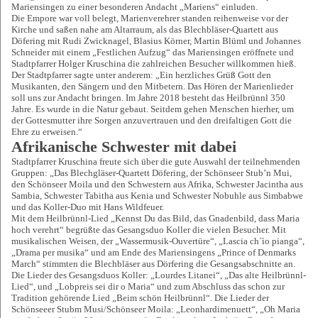
Mariensingen zu einer besonderen Andacht „Mariens“ einluden.
Die Empore war voll belegt, Marienverehrer standen reihenweise vor der
Kirche und saßen nahe am Altarraum, als das Blechbläser-Quartett aus
Döfering mit Rudi Zwicknagel, Blasius Körner, Martin Blüml und Johannes
Schneider mit einem „Festlichen Aufzug“ das Mariensingen eröffnete und
Stadtpfarrer Holger Kruschina die zahlreichen Besucher willkommen hieß.
Der Stadtpfarrer sagte unter anderem: „Ein herzliches Grüß Gott den
Musikanten, den Sängern und den Mitbetern. Das Hören der Marienlieder
soll uns zur Andacht bringen. Im Jahre 2018 besteht das Heilbrünnl 350
Jahre. Es wurde in die Natur gebaut. Seitdem gehen Menschen hierher, um
der Gottesmutter ihre Sorgen anzuvertrauen und den dreifaltigen Gott die
Ehre zu erweisen.“
Afrikanische Schwester mit dabei
Stadtpfarrer Kruschina freute sich über die gute Auswahl der teilnehmenden
Gruppen: „Das Blechgläser-Quartett Döfering, der Schönseer Stub’n Mui,
den Schönseer Moila und den Schwestern aus Afrika, Schwester Jacintha aus
Sambia, Schwester Tabitha aus Kenia und Schwester Nobuhle aus Simbabwe
und das Koller-Duo mit Hans Wildfeuer.
Mit dem Heilbrünnl-Lied „Kennst Du das Bild, das Gnadenbild, dass Maria
hoch verehrt“ begrüßte das Gesangsduo Koller die vielen Besucher. Mit
musikalischen Weisen, der „Wassermusik-Ouvertüre“, „Lascia ch`ìo pianga“,
„Drama per musika“ und am Ende des Mariensingens „Prince of Denmarks
March“ stimmten die Blechbläser aus Dörfering die Gesangsabschnitte an.
Die Lieder des Gesangsduos Koller: „Lourdes Litanei“, „Das alte Heilbrünnl-
Lied“, und „Lobpreis sei dir o Maria“ und zum Abschluss das schon zur
Tradition gehörende Lied „Beim schön Heilbrünnl“. Die Lieder der
Schönseeer Stubm Musi/Schönseer Moila: „Leonhardimenuett“, „Oh Maria