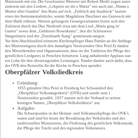
Marienrufe mit ein. Die Geschwister Winterer mit Robert Merkl zogen unter
anderem mit den Liedern „Lobpreis sei dir o Maria“ wie auch mit „Nimm o
Mutter aller Gnaden“ den Bann auf sich. „Fröhlich mit Ausdruck“ lautete
eines der Instrumentalstücke, womit Magdalena Duschner aus Guteneck mit
ihrer Harfe erfreute. Weitere gelungene Gesangsvarianten boten sich den
Zuhörern durch das Duo Niederalt etwa mit dem Lied „Maria ging in‘
Garten“ sowie dem „Güldenen Rosenkranz“, den die Schönseeer
Sängerinnen und der „Eisenbarth-Xang“ gemeinsam sangen.
Vor dem Abschlusslied erinnerte Kirchenpfleger Hans Pamler an die Anfänge
des Mariensingens durch den damaligen Vorsitzenden Otto Peisl.Er dankte
den Mitwirkenden und Organisatioren, dass sie die Tradition der Pflege des
geistlichen Liedgutes in Perschen fortsetzen. Lang anhaltender Applaus war
ein Lohn für ihre überzeugenden Leistungen. Pamler dankte auch dafür, dass
der OVK den Reinerlös für die Kirche in Perschen spendet.
Oberpfälzer Volksliedkreis
Gründung:
1955 gründete Otto Peisl in Fronberg bei Schwandorf den
„Oberpfälzer Volkssängerkreis“ (OVK) und wurde zum 1.
Vorsitzenden gewählt. 1957 nannte sich der Verband in seinen
heutigen Namen „Oberpfälzer Volksliedkreis“ um.
Aufgabe:
Die Schwerpunkte in der Heimat- und Volksmusikpflege des OVK’s
waren und sind bis heute die Bewahrung des Volksliedes und des
traditionellen Musizierens, die Förderung der geistlichen Volksmusik,
die Pflege der Tracht und des regionalen Volkstanzes.