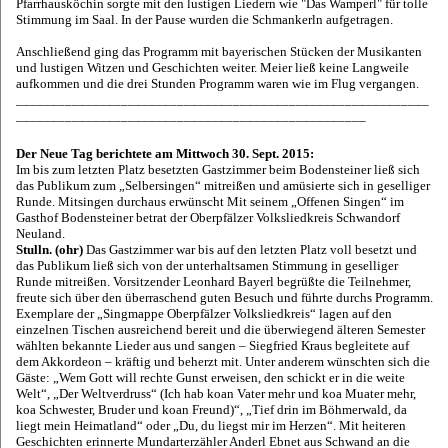
Pfarrhausköchin sorgte mit den lustigen Liedern wie "Das Wamperl" für tolle
Stimmung im Saal. In der Pause wurden die Schmankerln aufgetragen.
Anschließend ging das Programm mit bayerischen Stücken der Musikanten
und lustigen Witzen und Geschichten weiter. Meier ließ keine Langweile
aufkommen und die drei Stunden Programm waren wie im Flug vergangen.
___________________________________________________________
__________________________________________________
Der Neue Tag berichtete am Mittwoch 30. Sept. 2015:
Im bis zum letzten Platz besetzten Gastzimmer beim Bodensteiner ließ sich
das Publikum zum „Selbersingen“ mitreißen und amüsierte sich in geselliger
Runde.
Mitsingen durchaus erwünscht Mit seinem „Offenen Singen“ im
Gasthof Bodensteiner betrat der Oberpfälzer Volksliedkreis Schwandorf
Neuland.
Stulln. (ohr)
Das Gastzimmer war bis auf den letzten Platz voll besetzt und
das Publikum ließ sich von der unterhaltsamen Stimmung in geselliger
Runde mitreißen. Vorsitzender Leonhard Bayerl begrüßte die Teilnehmer,
freute sich über den überraschend guten Besuch und führte durchs Programm.
Exemplare der „Singmappe Oberpfälzer Volksliedkreis“ lagen auf den
einzelnen Tischen ausreichend bereit und die überwiegend älteren Semester
wählten bekannte Lieder aus und sangen – Siegfried Kraus begleitete auf
dem Akkordeon – kräftig und beherzt mit. Unter anderem wünschten sich die
Gäste: „Wem Gott will rechte Gunst erweisen, den schickt er in die weite
Welt“, „Der Weltverdruss“ (Ich hab koan Vater mehr und koa Muater mehr,
koa Schwester, Bruder und koan Freund)“, „Tief drin im Böhmerwald, da
liegt mein Heimatland“ oder „Du, du liegst mir im Herzen“. Mit heiteren
Geschichten erinnerte Mundarterzähler Anderl Ebnet aus Schwand an die