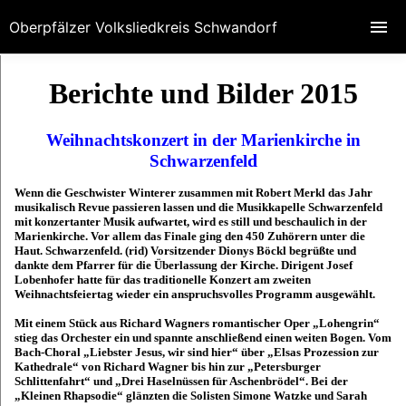
Oberpfälzer Volksliedkreis Schwandorf
Berichte und Bilder 2015
Weihnachtskonzert in der Marienkirche in
d
Schwarzenfel
Wenn die Geschwister Winterer zusammen mit Robert Merkl das Jahr
musikalisch Revue passieren lassen und die Musikkapelle Schwarzenfeld
mit konzertanter Musik aufwartet, wird es still und beschaulich in der
Marienkirche. Vor allem das Finale ging den 450 Zuhörern unter die
Haut. Schwarzenfeld. (rid) Vorsitzender Dionys Böckl begrüßte und
dankte dem Pfarrer für die Überlassung der Kirche. Dirigent Josef
Lobenhofer hatte für das traditionelle Konzert am zweiten
Weihnachtsfeiertag wieder ein anspruchsvolles Programm ausgewählt.
Mit einem Stück aus Richard Wagners romantischer Oper „Lohengrin“
stieg das Orchester ein und spannte anschließend einen weiten Bogen. Vom
Bach-Choral „Liebster Jesus, wir sind hier“ über „Elsas Prozession zur
Kathedrale“ von Richard Wagner bis hin zur „Petersburger
Schlittenfahrt“ und „Drei Haselnüssen für Aschenbrödel“. Bei der
„Kleinen Rhapsodie“ glänzten die Solisten Simone Watzke und Sarah