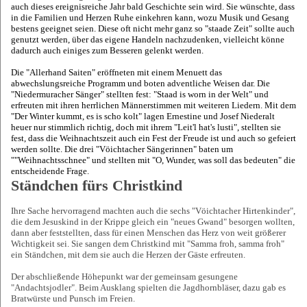
auch dieses ereignisreiche Jahr bald Geschichte sein wird. Sie wünschte, dass
in die Familien und Herzen Ruhe einkehren kann, wozu Musik und Gesang
bestens geeignet seien. Diese oft nicht mehr ganz so "staade Zeit" sollte auch
genutzt werden, über das eigene Handeln nachzudenken, vielleicht könne
dadurch auch einiges zum Besseren gelenkt werden.
Die "Allerhand Saiten" eröffneten mit einem Menuett das
abwechslungsreiche Programm und boten adventliche Weisen dar. Die
"Niedermuracher Sänger" stellten fest: "Staad is worn in der Welt" und
erfreuten mit ihren herrlichen Männerstimmen mit weiteren Liedern. Mit dem
"Der Winter kummt, es is scho kolt" lagen Ernestine und Josef Niederalt
heuer nur stimmlich richtig, doch mit ihrem "Leit'l hat's lusti", stellten sie
fest, dass die Weihnachtszeit auch ein Fest der Freude ist und auch so gefeiert
werden sollte. Die drei "Vöichtacher Sängerinnen" baten um
""Weihnachtsschnee" und stellten mit "O, Wunder, was soll das bedeuten" die
entscheidende Frage.
Ständchen fürs Christkind
Ihre Sache hervorragend machten auch die sechs "Vöichtacher Hirtenkinder",
die dem Jesuskind in der Krippe gleich ein "neues Gwand" besorgen wollten,
dann aber feststellten, dass für einen Menschen das Herz von weit größerer
Wichtigkeit sei. Sie sangen dem Christkind mit "Samma froh, samma froh"
ein Ständchen, mit dem sie auch die Herzen der Gäste erfreuten.
Der abschließende Höhepunkt war der gemeinsam gesungene
"Andachtsjodler". Beim Ausklang spielten die Jagdhornbläser, dazu gab es
Bratwürste und Punsch im Freien.