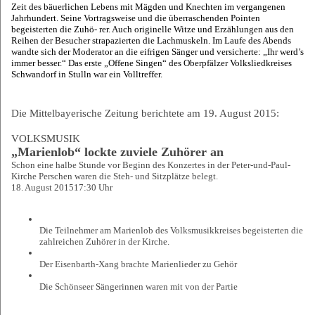
Zeit des bäuerlichen Lebens mit Mägden und Knechten im vergangenen
Jahrhundert. Seine Vortragsweise und die überraschenden Pointen
begeisterten die Zuhö- rer. Auch originelle Witze und Erzählungen aus den
Reihen der Besucher strapazierten die Lachmuskeln. Im Laufe des Abends
wandte sich der Moderator an die eifrigen Sänger und versicherte: „Ihr werd’s
immer besser.“ Das erste „Offene Singen“ des Oberpfälzer Volksliedkreises
Schwandorf in Stulln war ein Volltreffer.
Die Mittelbayerische Zeitung berichtete am 19. August 2015:
VOLKSMUSIK
„Marienlob“ lockte zuviele Zuhörer an
Schon eine halbe Stunde vor Beginn des Konzertes in der Peter-und-Paul-
Kirche Perschen waren die Steh- und Sitzplätze belegt.
18. August 2015
17:30 Uhr
Die Teilnehmer am Marienlob des Volksmusikkreises begeisterten die
zahlreichen Zuhörer in der Kirche.
Der Eisenbarth-Xang brachte Marienlieder zu Gehör
Die Schönseer Sängerinnen waren mit von der Partie