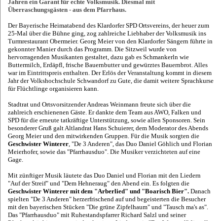
Jahren ein Garant für echte Volksmusik. Diesmal mit
Überraschungsgästen - aus dem Pfarrhaus.
Der Bayerische Heimatabend des Klardorfer SPD Ortsvereins, der heuer zum
25-Mal über die Bühne ging, zog zahlreiche Liebhaber der Volksmusik ins
Turmrestaurant Obermeier. Georg Meier von den Klardorfer Sängern führte in
gekonnter Manier durch das Programm. Die Sitzweil wurde von
hervorragenden Musikanten gestaltet, dazu gab es Schmankerln wie
Buttermilch, Erdäpfl, frische Bauernbutter und gewürztes Bauernbrot. Alles
war im Eintrittspreis enthalten. Der Erlös der Veranstaltung kommt in diesem
Jahr der Volkshochschule Schwandorf zu Gute, die damit weitere Sprachkurse
für Flüchtlinge organisieren kann.
Stadtrat und Ortsvorsitzender Andreas Weinmann freute sich über die
zahlreich erschienenen Gäste. Er dankte dem Team aus AWO, Falken und
SPD für die erneute tatkräftige Unterstützung, sowie allen Sponsoren. Sein
besonderer Gruß galt Altlandrat Hans Schuierer, dem Moderator des Abends
Georg Meier und den mitwirkenden Gruppen. Für die Musik sorgten die
Geschwister Winterer
, "De 3 Anderen", das Duo Daniel Göhlich und Florian
Meierhofer, sowie das "Pfarrhausduo". Die Musiker verzichteten auf eine
Gage.
Mit zünftiger Musik läutete das Duo Daniel und Florian mit den Liedern
"Auf der Streif" und "Dem Hehneraug" den Abend ein. Es folgten die
Geschwister Winterer mit dem "Arberlied" und "Boarisch Bier".
Danach
spielten "De 3 Anderen" herzerfrischend auf und begeisterten die Besucher
mit den bayerischen Stücken "Die grüne Zipfelhaum" und "Tausch ma's as".
Das "Pfarrhausduo" mit Ruhestandspfarrer Richard Salzl und seiner