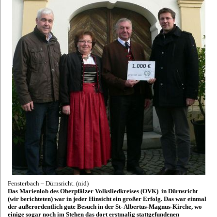
Fensterbach – Dürnsricht. (nid)
Das Marienlob des Oberpfälzer Volksliedkreises (OVK) in Dürnsricht
(wir berichteten) war in jeder Hinsicht ein großer Erfolg. Das war einmal
der außerordentlich gute Besuch in der St- Albertus-Magnus-Kirche, wo
einige sogar noch im Stehen das dort erstmalig stattgefundenen