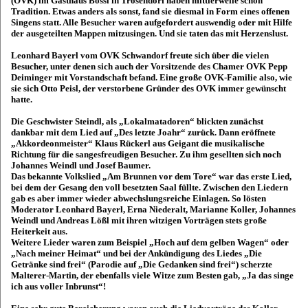
(OVK) im Gasthaus Bössl in Trosendorf haben mittlerweile schon
Tradition. Etwas anders als sonst, fand sie diesmal in Form eines offenen
Singens statt. Alle Besucher waren aufgefordert auswendig oder mit Hilfe
der ausgeteilten Mappen mitzusingen. Und sie taten das mit Herzenslust.
Leonhard Bayerl vom OVK Schwandorf freute sich über die vielen
Besucher, unter denen sich auch der Vorsitzende des Chamer OVK Pepp
Deiminger mit Vorstandschaft befand. Eine große OVK-Familie also, wie
sie sich Otto Peisl, der verstorbene Gründer des OVK immer gewünscht
hatte.
Die Geschwister Steindl, als „Lokalmatadoren“ blickten zunächst
dankbar mit dem Lied auf „Des letzte Joahr“ zurück. Dann eröffnete
„Akkordeonmeister“ Klaus Rückerl aus Geigant die musikalische
Richtung für die sangesfreudigen Besucher. Zu ihm gesellten sich noch
Johannes Weindl und Josef Baumer.
Das bekannte Volkslied „Am Brunnen vor dem Tore“ war das erste Lied,
bei dem der Gesang den voll besetzten Saal füllte. Zwischen den Liedern
gab es aber immer wieder abwechslungsreiche Einlagen. So lösten
Moderator Leonhard Bayerl, Erna Niederalt, Marianne Koller, Johannes
Weindl und Andreas Lößl mit ihren witzigen Vorträgen stets große
Heiterkeit aus.
Weitere Lieder waren zum Beispiel „Hoch auf dem gelben Wagen“ oder
„Nach meiner Heimat“ und bei der Ankündigung des Liedes „Die
Getränke sind frei“ (Parodie auf „Die Gedanken sind frei“) scherzte
Malterer-Martin, der ebenfalls viele Witze zum Besten gab, „Ja das singe
ich aus voller Inbrunst“!