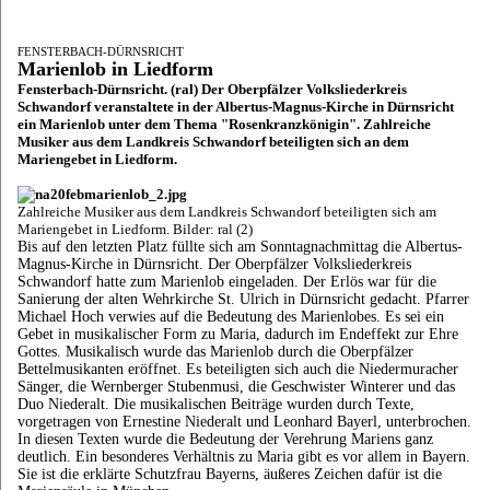
FENSTERBACH-DÜRNSRICHT
Marienlob in Liedform
Fensterbach-Dürnsricht. (ral) Der Oberpfälzer Volksliederkreis
Schwandorf veranstaltete in der Albertus-Magnus-Kirche in Dürnsricht
ein Marienlob unter dem Thema "Rosenkranzkönigin". Zahlreiche
Musiker aus dem Landkreis Schwandorf beteiligten sich an dem
Mariengebet in Liedform.
Zahlreiche Musiker aus dem Landkreis Schwandorf beteiligten sich am
Mariengebet in Liedform. Bilder: ral (2)
Bis auf den letzten Platz füllte sich am Sonntagnachmittag die Albertus-
Magnus-Kirche in Dürnsricht. Der Oberpfälzer Volksliederkreis
Schwandorf hatte zum Marienlob eingeladen. Der Erlös war für die
Sanierung der alten Wehrkirche St. Ulrich in Dürnsricht gedacht. Pfarrer
Michael Hoch verwies auf die Bedeutung des Marienlobes. Es sei ein
Gebet in musikalischer Form zu Maria, dadurch im Endeffekt zur Ehre
Gottes. Musikalisch wurde das Marienlob durch die Oberpfälzer
Bettelmusikanten eröffnet. Es beteiligten sich auch die Niedermuracher
Sänger, die Wernberger Stubenmusi, die Geschwister Winterer und das
Duo Niederalt. Die musikalischen Beiträge wurden durch Texte,
vorgetragen von Ernestine Niederalt und Leonhard Bayerl, unterbrochen.
In diesen Texten wurde die Bedeutung der Verehrung Mariens ganz
deutlich. Ein besonderes Verhältnis zu Maria gibt es vor allem in Bayern.
Sie ist die erklärte Schutzfrau Bayerns, äußeres Zeichen dafür ist die