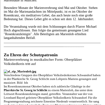
Mariensäule in München.
Besondere Monate der Marienverehrung sind Mai und Oktober. Stehen
im Mai die Marienandachten im Mittelpunkt, ist es im Oktober der
Rosenkranz, ein meditatives Gebet, das auch heute noch eine große
Bedeutung hat. Dieses Gebet gibt es schon seit dem 12. Jahrhundert.
Die Veranstaltung wurde mit dem Schlusssegen durch Pfarrer Michael
Hoch abgeschlossen. Ihm folgte das gemeinsam gesungene Lied
"Rosenkranzkönigin". Alle Beteiligten am Marienlob erhielten
langanhaltenden Beifall.
___________________________________________________________
____________________________________
_____________
Zu Ehren der Schutzpatronin
Marienverehrung in musikalischer Form: Oberpfälzer
Volksliedkreis tritt auf
Verschiedene Gruppen des Oberpfälzer Volksliederkreises Schwandorf haben
in der Pfarrkirche St. Georg Schlicht zum Lobpreis Mariens gesungen und
musiziert. Bild: hfz
Im Rosenkranzmonat Oktober haben sich zahlreiche Gläubige in der
Pfarrkirche St. Georg in Schlicht
zu einem Marienlob, das unter dem
Leitwort Rosenkranzkönigin stand, getroffen. Veranstalter war der von
Leonhard Bayerl geleitete Oberpfälzer Volksliedkreis Schwandorf. Für die
Programmgestaltung zeichnete Ernestine Niederalt verantwortlich. Sie sang