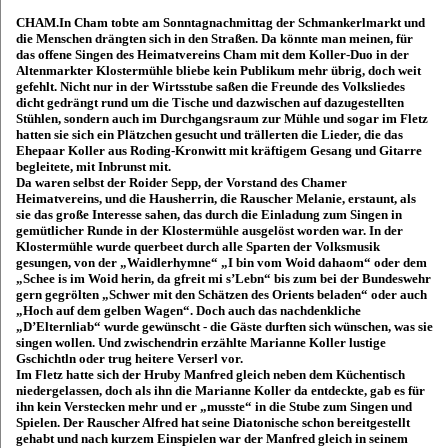
CHAM.In Cham tobte am Sonntagnachmittag der Schmankerlmarkt und
die Menschen drängten sich in den Straßen. Da könnte man meinen, für
das offene Singen des Heimatvereins Cham mit dem Koller-Duo in der
Altenmarkter Klostermühle bliebe kein Publikum mehr übrig, doch weit
gefehlt. Nicht nur in der Wirtsstube saßen die Freunde des Volksliedes
dicht gedrängt rund um die Tische und dazwischen auf dazugestellten
Stühlen, sondern auch im Durchgangsraum zur Mühle und sogar im Fletz
hatten sie sich ein Plätzchen gesucht und trällerten die Lieder, die das
Ehepaar Koller aus Roding-Kronwitt mit kräftigem Gesang und Gitarre
begleitete, mit Inbrunst mit.
Da waren selbst der Roider Sepp, der Vorstand des Chamer
Heimatvereins, und die Hausherrin, die Rauscher Melanie, erstaunt, als
sie das große Interesse sahen, das durch die Einladung zum Singen in
gemütlicher Runde in der Klostermühle ausgelöst worden war. In der
Klostermühle wurde querbeet durch alle Sparten der Volksmusik
gesungen, von der „Waidlerhymne“ „I bin vom Woid dahaom“ oder dem
„Schee is im Woid herin, da gfreit mi s’Lebn“ bis zum bei der Bundeswehr
gern gegrölten „Schwer mit den Schätzen des Orients beladen“ oder auch
„Hoch auf dem gelben Wagen“. Doch auch das nachdenkliche
„D’Elternliab“ wurde gewünscht - die Gäste durften sich wünschen, was sie
singen wollen. Und zwischendrin erzählte Marianne Koller lustige
Gschichtln oder trug heitere Verserl vor.
Im Fletz hatte sich der Hruby Manfred gleich neben dem Küchentisch
niedergelassen, doch als ihn die Marianne Koller da entdeckte, gab es für
ihn kein Verstecken mehr und er „musste“ in die Stube zum Singen und
Spielen. Der Rauscher Alfred hat seine Diatonische schon bereitgestellt
gehabt und nach kurzem Einspielen war der Manfred gleich in seinem