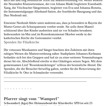
auch mit und trug besinnliche Texte zur Marienverehrung vor. Weiter wirkten
die Neustädter Klarinettenmuse, der von Johann Markl begleitete Eisenbarth-
Xang, die Vöichtacher Sängerinnen, begleitet von Eva und Johanna Borutta,
die Instrumentalgruppe Allerhand-Saiten, der Josefshofer Hausgsang und das
Duo Niederalt mit.
Ernestine Niederalt führte unter anderem aus, dass ja besonders in Bayern die
Mutter Gottes als Schutzpatronin verehrt werde. Sie solle ihren Mantel
schützend über ihre Kinder ausbreiten und sie vor Schaden bewahren.
Insbesondere im Mai und im Rosenkranzmonat Oktober werde in der
katholischen Kirche die Gottesmutter verehrt.
Spenden für Filialkirche
Die virtuosen Musikanten und Sänger brachten den Zuhörern mit ihren
ruhigen Weisen die Marienverehrung näher. Stadtpfarrer Johannes Kiefmann
bedankte sich bei den Gruppen und lud sie zu einer weiteren Veranstaltungen
dieser Art ein. Abschließend erteilte er den Gläubigen seinen Segen. Mit dem
gemeinsamen Lied "Rosenkranzkönigin" schloss der besinnliche Abend. Die
Spenden, die die Besucher freiwillig gaben, werden für die Renovierung der
Filialkirche St. Otto in Schmalnohe verwendet.
___________________________________________________________
__________________________________________________
Pfarrer singt vom "Wamperl"
Schwandorf. (kga) Der Heimatabend der Klardorfer SPD ist seit 25