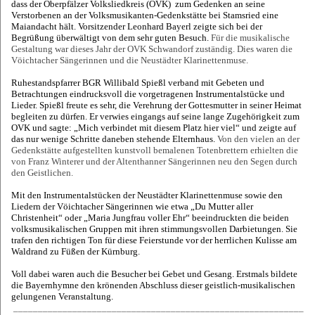
dass der Oberpfälzer Volksliedkreis (OVK) zum Gedenken an seine
Verstorbenen an der Volksmusikanten-Gedenkstätte bei Stamsried eine
Maiandacht hält. Vorsitzender Leonhard Bayerl zeigte sich bei der
Begrüßung überwältigt von dem sehr guten Besuch.
Für die musikalische
Gestaltung war dieses Jahr der OVK Schwandorf zuständig. Dies waren die
Vöichtacher Sängerinnen und die Neustädter Klarinettenmuse.
Ruhestandspfarrer BGR Willibald Spießl verband mit Gebeten und
Betrachtungen eindrucksvoll die vorgetragenen Instrumentalstücke und
Lieder. Spießl freute es sehr, die Verehrung der Gottesmutter in seiner Heimat
begleiten zu dürfen. Er verwies eingangs auf seine lange Zugehörigkeit zum
OVK und sagte: „Mich verbindet mit diesem Platz hier viel“ und zeigte auf
das nur wenige Schritte daneben stehende Elternhaus.
Von den vielen an der
Gedenkstätte aufgestellten kunstvoll bemalenen Totenbrettern erhielten die
von Franz Winterer und der Altenthanner Sängerinnen neu den Segen durch
den Geistlichen.
Mit den Instrumentalstücken der Neustädter Klarinettenmuse sowie den
Liedern der Vöichtacher Sängerinnen wie etwa „Du Mutter aller
Christenheit“ oder „Maria Jungfrau voller Ehr“ beeindruckten die beiden
volksmusikalischen Gruppen mit ihren stimmungsvollen Darbietungen. Sie
trafen den richtigen Ton für diese Feierstunde vor der herrlichen Kulisse am
Waldrand zu Füßen der Kürnburg.
Voll dabei waren auch die Besucher bei Gebet und Gesang. Erstmals bildete
die Bayernhymne den krönenden Abschluss dieser geistlich-musikalischen
gelungenen Veranstaltung.
___________________________________________________________