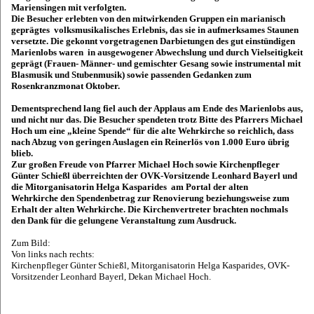
Mariensingen mit verfolgten.
Die Besucher erlebten von den mitwirkenden Gruppen ein marianisch
geprägtes volksmusikalisches Erlebnis, das sie in aufmerksames Staunen
versetzte. Die gekonnt vorgetragenen Darbietungen des gut einstündigen
Marienlobs waren in ausgewogener Abwechslung und durch Vielseitigkeit
geprägt (Frauen- Männer- und gemischter Gesang sowie instrumental mit
Blasmusik und Stubenmusik) sowie passenden Gedanken zum
Rosenkranzmonat Oktober.
Dementsprechend lang fiel auch der Applaus am Ende des Marienlobs aus,
und nicht nur das. Die Besucher spendeten trotz Bitte des Pfarrers Michael
Hoch um eine „kleine Spende“ für die alte Wehrkirche so reichlich, dass
nach Abzug von geringen Auslagen ein Reinerlös von 1.000 Euro übrig
blieb.
Zur großen Freude von Pfarrer Michael Hoch sowie Kirchenpfleger
Günter Schießl überreichten der OVK-Vorsitzende Leonhard Bayerl und
die Mitorganisatorin Helga Kasparides
am Portal der alten
Wehrkirche
den Spendenbetrag zur Renovierung beziehungsweise zum
Erhalt der alten Wehrkirche. Die Kirchenvertreter brachten nochmals
den Dank für die gelungene Veranstaltung zum Ausdruck.
Zum Bild:
Von links nach rechts:
Kirchenpfleger Günter Schießl, Mitorganisatorin Helga Kasparides, OVK-
Vorsitzender Leonhard Bayerl, Dekan Michael Hoch.