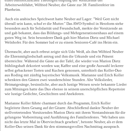
eines österreichischen Theologen empfing der Vorsitzende der
Arbeiterwohlfahrt, Wilfried Neuber, die Gäste zur 38. Familienfeier im
Pfarrheim.
Auch ein arabisches Sprichwort hatte Neuber auf Lager: "Weil Gott nicht
überall sein kann, schuf er die Mutter." Das AWO-Symbol in Herzform stehe
besonders auch für Solidarität und Freundschaft, merkte der Vorsitzende an
und gab bekannt, dass das Bildungs- und Mehrgenerationenhaus auf einem
guten Weg ist. Sein besonderer Dank galt hier Marion Dietz und Michael
Welnhofer. Für den Sommer lud er zu einem Senioren-Café ins Heim ein.
Überrascht, aber auch erfreut zeigte sich Udo Weiß, als ihm Wilfried Neuber
die Ehrenmitgliedschaft antrug und ihm die Urkunde und ein Präsent
überreichte. Während die Gäste an der Tafel, die wieder von Marion Dietz
frühlingshaft dekoriert worden war, Kaffee und eine große Auswahl leckerer
selbst gebackener Torten und Kuchen genossen, unterhielt das Koller-Duo
aus Roding mit zünftig bayerischer Volksmusik. Marianne und Erich Koller
schenkten den Gästen zwei wunderschöne Stunden. Alte Volkslieder,
Heimatgesänge, besinnliche, aber auch lustige Weisen sowie bekannte Lieder
zum Mitsingen hatte das Duo ebenso in seinem unerschöpflichen Repertoire
wie lustige Gedichte, Geschichten und Anekdoten.
Marianne Koller führte charmant durch das Programm, Erich Koller
begleitete ihren Gesang auf der Gitarre. Abschließend dankte Neuber der
stellvertretenden Vorsitzenden Marion Dietz mit ihrem Vorstandsteam für die
gelungene Vorbereitung und Ausführung des Familienfestes. "Wir haben uns
nicht das letzte Mal in Oberviechtach gesehen", betonte Neuber, als er dem
Koller-Duo seinen Dank für den stimmungsvollen Nachmittag aussprach.