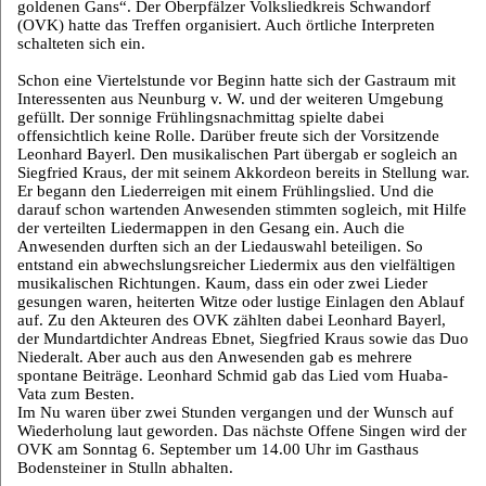
goldenen Gans“. Der Oberpfälzer Volksliedkreis Schwandorf
(OVK) hatte das Treffen organisiert. Auch örtliche Interpreten
schalteten sich ein.
Schon eine Viertelstunde vor Beginn hatte sich der Gastraum mit
Interessenten aus Neunburg v. W. und der weiteren Umgebung
gefüllt. Der sonnige Frühlingsnachmittag spielte dabei
offensichtlich keine Rolle. Darüber freute sich der Vorsitzende
Leonhard Bayerl. Den musikalischen Part übergab er sogleich an
Siegfried Kraus, der mit seinem Akkordeon bereits in Stellung war.
Er begann den Liederreigen mit einem Frühlingslied. Und die
darauf schon wartenden Anwesenden stimmten sogleich, mit Hilfe
der verteilten Liedermappen in den Gesang ein. Auch die
Anwesenden durften sich an der Liedauswahl beteiligen. So
entstand ein abwechslungsreicher Liedermix aus den vielfältigen
musikalischen Richtungen. Kaum, dass ein oder zwei Lieder
gesungen waren, heiterten Witze oder lustige Einlagen den Ablauf
auf. Zu den Akteuren des OVK zählten dabei Leonhard Bayerl,
der Mundartdichter Andreas Ebnet, Siegfried Kraus sowie das Duo
Niederalt. Aber auch aus den Anwesenden gab es mehrere
spontane Beiträge. Leonhard Schmid gab das Lied vom Huaba-
Vata zum Besten.
Im Nu waren über zwei Stunden vergangen und der Wunsch auf
Wiederholung laut geworden. Das nächste Offene Singen wird der
OVK am Sonntag 6. September um 14.00 Uhr im Gasthaus
Bodensteiner in Stulln abhalten.
___________________________________________________________