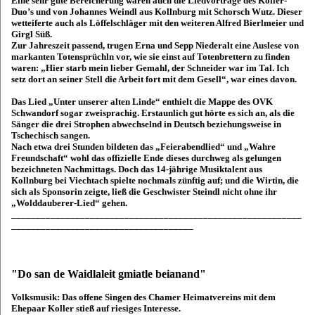
Eine sehr gute Bereicherung waren auch die Liedvorträge des Koller-
Duo’s und von Johannes Weindl aus Kollnburg mit Schorsch Wutz. Dieser
wetteiferte auch als Löffelschläger mit den weiteren Alfred Bierlmeier und
Girgl Süß.
Zur Jahreszeit passend, trugen Erna und Sepp Niederalt eine Auslese von
markanten Totensprüchln vor, wie sie einst auf Totenbrettern zu finden
waren: „Hier starb mein lieber Gemahl, der Schneider war im Tal. Ich
setz dort an seiner Stell die Arbeit fort mit dem Gesell“, war eines davon.
Das Lied „Unter unserer alten Linde“ enthielt die Mappe des OVK
Schwandorf sogar zweisprachig. Erstaunlich gut hörte es sich an, als die
Sänger die drei Strophen abwechselnd in Deutsch beziehungsweise in
Tschechisch sangen.
Nach etwa drei Stunden bildeten das „Feierabendlied“ und „Wahre
Freundschaft“ wohl das offizielle Ende dieses durchweg als gelungen
bezeichneten Nachmittags. Doch das 14-jährige Musiktalent aus
Kollnburg bei Viechtach spielte nochmals zünftig auf; und die Wirtin, die
sich als Sponsorin zeigte, ließ die Geschwister Steindl nicht ohne ihr
„Wolddauberer-Lied“ gehen.
___________________________________________________________
_____________________________________
"Do san de Waidlaleit gmiatle beianand"
Volksmusik: Das offene Singen des Chamer Heimatvereins mit dem
Ehepaar Koller stieß auf riesiges Interesse.