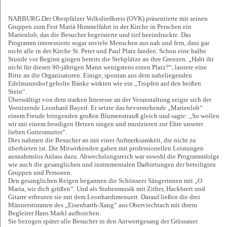
NABBURG.
Der Oberpfälzer Volksliedkreis (OVK) präsentierte mit seinen
Gruppen zum Fest Mariä Himmelfahrt in der Kirche in Perschen ein
Marienlob, das die Besucher begeisterte und tief beeindruckte. Das
Programm interessierte sogar soviele Menschen aus nah und fern, dass gar
nicht alle in der Kirche St. Peter und Paul Platz fanden. Schon eine halbe
Stunde vor Beginn gingen bereits die Stehplätze an ihre Grenzen. „Habt ihr
nicht für diesen 90-jährigen Mann wenigstens einen Platz?“, lautete eine
Bitte an die Organisatoren. Einige, spontan aus dem naheliegenden
Edelmannshof geholte Bänke wirkten wie ein „Tropfen auf den heißen
Stein“.
Überwältigt von dem starken Interesse an der Veranstaltung zeigte sich der
Vorsitzende Leonhard Bayerl. Er setzte das bevorstehende „Marienlob“
einem Freude bringenden großen Blumenstrauß gleich und sagte: „So wollen
wir mit einem freudigen Herzen singen und musizieren zur Ehre unserer
lieben Gottesmutter“.
Dies nahmen die Besucher an mit einer Aufmerksamkeit, die nicht zu
überbieten ist. Die Mitwirkenden gaben mit professionellen Leistungen
ausnahmslos Anlass dazu. Abwechslungsreich war sowohl die Programmfolge
wie auch die gesanglichen und instrumentalen Darbietungen der beteiligten
Gruppen und Personen.
Den gesanglichen Reigen begannen die Schönseer Sängerinnen mit „O
Maria, wir dich grüßen“. Und als Stubenmusik mit Zither, Hackbrett und
Gitarre erfreuten sie mit dem Leonhardimenuett. Darauf ließen die drei
Männerstimmen des „Eisenbarth-Xang“ aus Oberviechtach mit ihrem
Begleiter Hans Markl aufhorchen.
Sie bezogen später alle Besucher in den Antwortgesang der Grüssauer